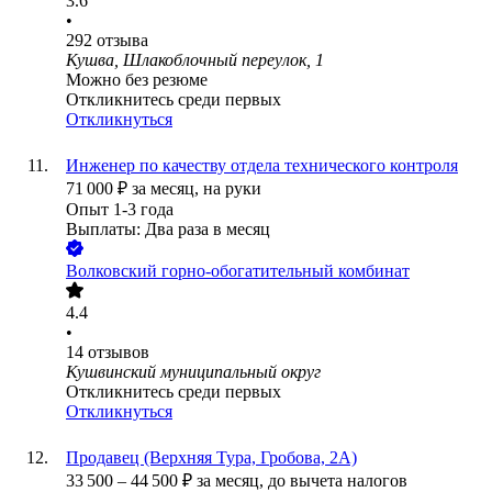
3.6
•
292
отзыва
Кушва, Шлакоблочный переулок, 1
Можно без резюме
Откликнитесь среди первых
Откликнуться
Инженер по качеству отдела технического контроля
71 000
₽
за месяц,
на руки
Опыт 1-3 года
Выплаты: Два раза в месяц
Волковский горно-обогатительный комбинат
4.4
•
14
отзывов
Кушвинский муниципальный округ
Откликнитесь среди первых
Откликнуться
Продавец (Верхняя Тура, Гробова, 2А)
33 500
–
44 500
₽
за месяц,
до вычета налогов