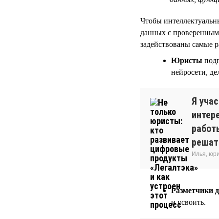
Чтобы интеллектуальны
данных с проверенным
задействованы самые 
Юристы
подг
нейросети, д
Я уча
интер
работ
решать
Илья, юр
Разметчики 
и усвоить.