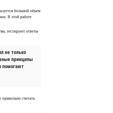
льзуется большой объем
ии. В этой работе
тма, тестируют ответы
ил не только
овные принципы
и помогают
 правильно считать