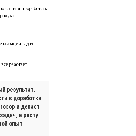
ебования и проработать
продукт
еализации задач.
все работает
ый результат.
сти в доработке
гозор и делает
задач, а расту
мой опыт