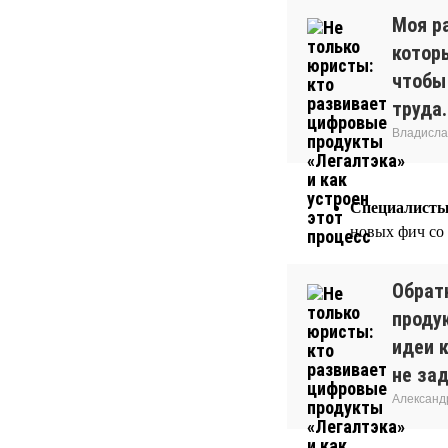
Моя р
котор
чтобы 
труда.
Владисла
Специалисты
новых фич со
Обрат
проду
идеи 
не за
Александ