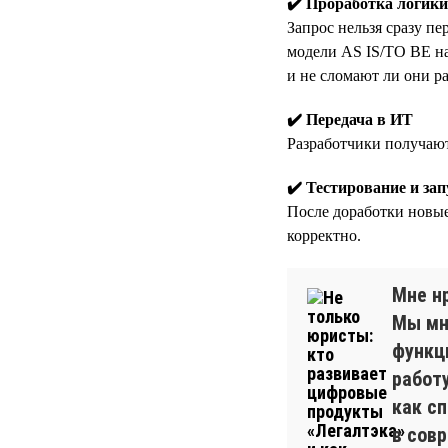
✔️ Проработка логики
Запрос нельзя сразу пе
модели AS IS/TO BE на
и не сломают ли они р
✔️ Передача в ИТ
Разработчики получают
✔️ Тестирование и зап
После доработки новые
корректно.
Мне нр
Мы мн
функц
работу
как с
в сов