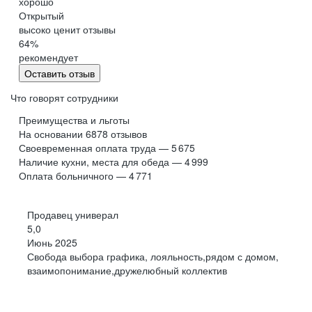
хорошо
Обнинск
Салехард
Открытый
высоко ценит отзывы
Буркина Фасо
Минск
64
%
Гомель
Могилев
рекомендует
Витебск
Гродно
Оставить отзыв
Брест
Архангельская
область
Что говорят сотрудники
Каргополь
Коряжма
Преимущества и льготы
Котлас
Мезень
На основании
6878
отзывов
Своевременная оплата труда — 5 675
Мирный
Новодвинск
(Архангельская
Наличие кухни, места для обеда — 4 999
область)
Оплата больничного — 4 771
Няндома
Онега
Северодвинск
Сольвычегодск
Продавец универал
Шенкурск
Калининградская
5,0
область
Июнь 2025
Багратионовск
Балтийск
Свобода выбора графика, лояльность,рядом с домом,
взаимопонимание,дружелюбный коллектив
Гвардейск
Гурьевск
(Калининградская
область)