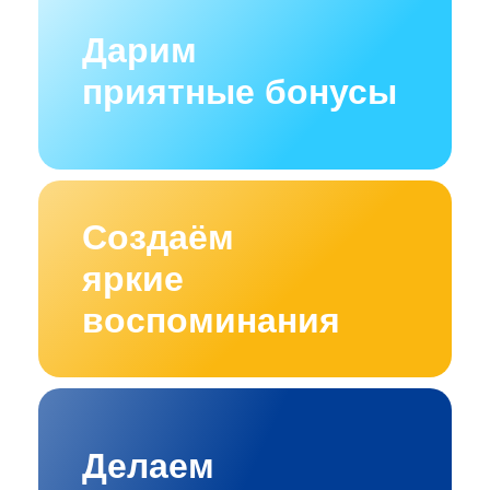
Дарим
приятные бонусы
Создаём
яркие
воспоминания
Делаем