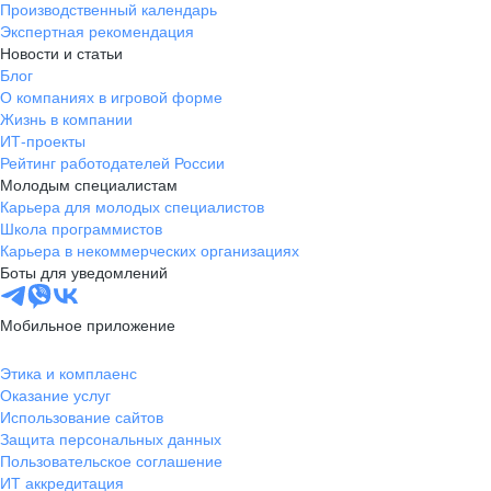
Производственный календарь
Новгородская
Боровичи
Экспертная рекомендация
область
Новости и статьи
Валдай
Малая Вишера
Блог
О компаниях в игровой форме
Окуловка
Пестово
Жизнь в компании
Сольцы
Старая Русса
ИТ-проекты
Холм
Чудово
Рейтинг работодателей России
Мурманская область
Апатиты
Молодым специалистам
Карьера для молодых специалистов
Гаджиево
Заозерск
Школа программистов
Заполярный
Кандалакша
Карьера в некоммерческих организациях
Кировск (Мурманская
Ковдор
Боты для уведомлений
область)
Кола
Мончегорск
Мобильное приложение
Оленегорск
Островной
Полярные Зори
Полярный
Этика и комплаенс
Оказание услуг
Североморск
Снежногорск
Использование сайтов
Республика Карелия
Беломорск
Защита персональных данных
Кемь
Кондопога
Пользовательское соглашение
ИТ аккредитация
Костомукша
Лахденпохья