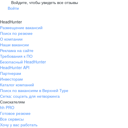
Гусев
Зеленоградск
Войдите, чтобы увидеть все отзывы
Войти
Краснознаменск
Ладушкин
(Калининградская
область)
HeadHunter
Мамоново
Неман
Размещение вакансий
Нестеров
Озерск
Поиск по резюме
(Калининградская
О компании
область)
Наши вакансии
Пионерский
Полесск
Реклама на сайте
Требования к ПО
Правдинск
Светлогорск
(Калининградская
Безопасный HeadHunter
область)
HeadHunter API
Светлый
Славск
Партнерам
Инвесторам
Советск
Черняховск
Каталог компаний
(Калининградская
область)
Поиск по вакансиям в Верхней Туре
Сетка: соцсеть для нетворкинга
Республика Коми
Воркута
Соискателям
Вуктыл
Емва
hh PRO
Инта
Микунь
Готовое резюме
Все сервисы
Печора
Сосногорск
Хочу у вас работать
Усинск
Ухта