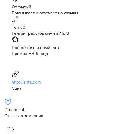
Ярославль
Луганск
Открытый
Показывает и отвечает на отзывы
Луцк
Севастополь
Симферополь
Сумы
Топ-50
Тернополь
Ужгород
Рейтинг работодателей hh.ru
Харьков
Херсон
Хмельницкий
Черкассы
Победитель и номинант
Черновцы
Чернигов
Премия HR-бренд
Ленинградская
Ханты-Мансийск
область
Тольятти
Дудинка
(Красноярский край)
http://lenta.com
Тура (Красноярский
Агинское
Сайт
край)
(Забайкальский АО)
Усть-Ордынский
Палана
Анадырь
Сочи
Dream Job
Норильск
Дзержинск
Отзывы о компании
(Нижегородская
область)
3,6
Арзамас
Саров