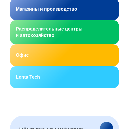
Магазины и производство
Распределительные центры
и автохозяйство
Офис
Lenta Tech
Москва
Санкт-Петербург
Екатеринбург
Новосибирск
Горно-Алтайск
Барнаул
Благовещенск
Архангельск
(Амурская область)
Астрахань
Белгород