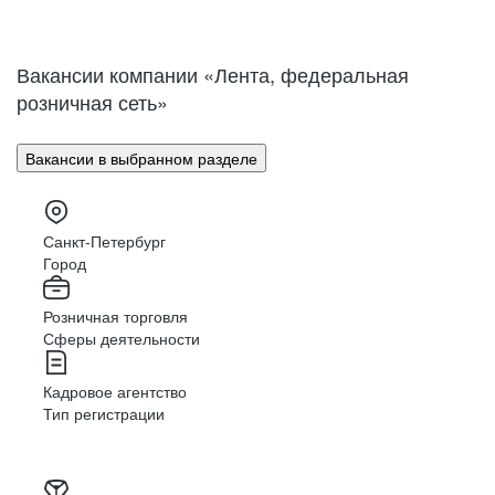
Нижний Новгород
Великий Новгород
Омск
Орел
Вакансии компании «Лента, федеральная
Оренбург
Пенза
розничная сеть»
Пермь
Петрозаводск
Псков
Ростов-на-Дону
Вакансии в выбранном разделе
Рязань
Самара
Саратов
Якутск
Южно-Сахалинск
Владикавказ
Санкт-Петербург
Смоленск
Ставрополь
Город
Тамбов
Казань
Розничная торговля
Тверь
Томск
Сферы деятельности
Кызыл
Тула
Тюмень
Ижевск
Кадровое агентство
Ульяновск
Уфа
Тип регистрации
Хабаровск
Абакан
Челябинск
Грозный
Чита
Чебоксары