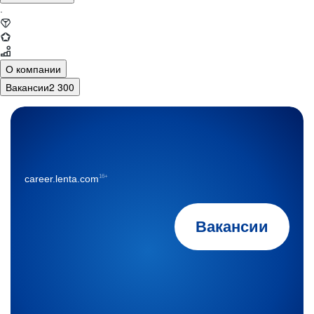
·
О компании
Вакансии
2 300
16+
career.lenta.com
Вакансии