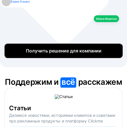
Борис Кашко
Юлия Изоитко
Александр Кулагин
Даниил Макаров
Екатерина Лазаренко
Юлия Изоитко
Получить решение для компании
Поддержим и
всё
расскажем
Статьи
Делимся новостями, историями клиентов и советами
про рекламные продукты и платформу Clickme