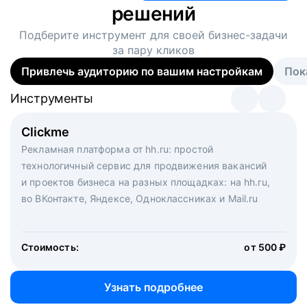
решений
Подберите инструмент для своей
бизнес-задачи
за пару кликов
Привлечь аудиторию по вашим настройкам
Пок
Инструменты
Инструменты
Инструменты
Виртуальный рекрутер
Clickme
Вакансия дня
Массовый подбор под ключ. Решите, сколько
Рекламная платформа от hh.ru: простой
Рекламный формат для вакансий на главной странице
кандидатов и когда вам нужно, и за дело возьмутся
технологичный сервис для продвижения вакансий
hh.ru. Увеличивает количество откликов
маркетологи, рекрутеры и проектные менеджеры
и проектов бизнеса на разных площадках: на hh.ru,
hh.ru с целым набором digital-инструментов
во ВКонтакте, Яндексе, Одноклассниках и Mail.ru
Стоимость:
от 200 000 ₽
Узнать подробнее
Стоимость:
от 500 ₽
Узнать подробнее
Узнать подробнее