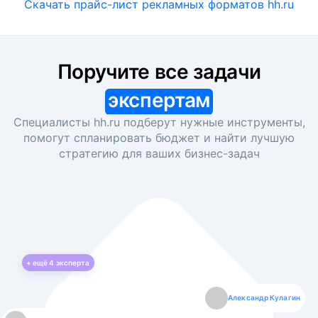
Скачать прайс-лист рекламных форматов hh.ru
Поручите все задачи
экспертам
Специалисты hh.ru подберут нужные инструменты,
помогут спланировать бюджет и найти лучшую
стратегию для ваших
бизнес-задач
+ ещё
4
эксперта
Екатерина Лазаренко
Александр Кулагин
Даниил Макаров
Борис Кашко
Юлия Изоитко