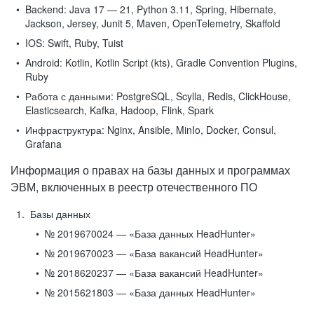
Backend:
Java 17 — 21, Python 3.11, Spring, Hibernate,
Jackson, Jersey, Junit 5, Maven, OpenTelemetry, Skaffold
IOS:
Swift, Ruby, Tuist
Android:
Kotlin, Kotlin Script (kts), Gradle Convention Plugins,
Ruby
Работа с данными:
PostgreSQL, Scylla, Redis, ClickHouse,
Elasticsearch, Kafka, Hadoop, Flink, Spark
Инфраструктура:
Nginx, Ansible, MinIo, Docker, Consul,
Grafana
Информация о правах на базы данных и программах
ЭВМ, включенных в реестр отечественного ПО
Базы данных
№ 2019670024 — «База данных HeadHunter»
№ 2019670023 — «База вакансий HeadHunter»
№ 2018620237 — «База вакансий HeadHunter»
№ 2015621803 — «База данных HeadHunter»