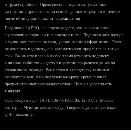
тратите много времени на поиск и вручную поднимаете
и трудоустройства. Преимущества подписки, указанные
резюме
на странице, рассчитаны на основе данных в среднем в неделю
после её покупки согласно
хотите сравнить себя с конкурентами и оценить шансы
исследованию
Подключая hh PRO, вы подтверждаете, что ознакомились
с условиями подписки и согласны с ними. Подписка даёт доступ
к функциям сервиса на срок, указанный при оформлении. Если
не отменить подписку, она автоматически продлится на тот же
срок. Вы имеете право в любое время отменить подписку
в личном кабинете — доступ к услугам сохранится до конца
оплаченного периода. Все платежи за подписку являются
окончательными и не подлежат возврату, кроме случаев,
предусмотренных законодательством. Полные условия есть
в оферте
ООО «Хэдхантер», ОГРН 1067761906805, 125047, г. Москва,
вн. тер. г. Муниципальный округ Тверской, ул. 2-я Брестская,
д. 48, помещ. 25